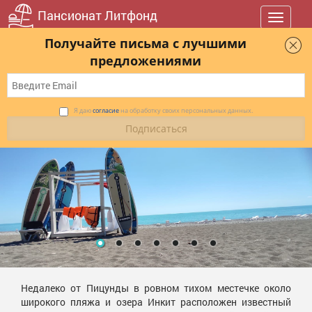
Пансионат Литфонд
Toggle
navigat
Получайте письма с лучшими
предложениями
Я даю
согласие
на обработку своих персональных данных.
Недалеко от Пицунды в ровном тихом местечке около
широкого пляжа и озера Инкит расположен известный