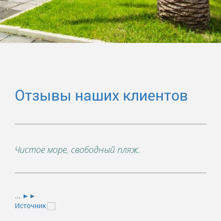
Отзывы наших клиентов
Чистое море, свободный пляж.
Спа
муже
Ист
...
►►
Источник