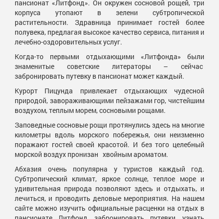
пансионат «Литфонд». Он окружен сосновой рощей, три
корпуса утопают в зелени субтропической
растительности. Здравница принимает гостей более
полувека, предлагая высокое качество сервиса, питания и
лечебно-оздоровительных услуг.
Когда-то первыми отдыхающими «Литфонда» были
знаменитые советские литераторы – сейчас
забронировать путевку в пансионат может каждый.
Курорт Пицунда привлекает отдыхающих чудесной
природой, завораживающими пейзажами гор, чистейшим
воздухом, теплым морем, сосновыми рощами.
Заповедные сосновые рощи протянулись здесь на многие
километры вдоль морского побережья, они неизменно
поражают гостей своей красотой. И без того целебный
морской воздух пронизан хвойным ароматом.
Абхазия очень популярна у туристов каждый год.
Субтропический климат, яркое солнце, теплое море и
удивительная природа позволяют здесь и отдыхать, и
лечиться, и проводить деловые мероприятия. На нашем
сайте можно изучить официальные расценки на отдых в
пансионате Литфонд, забронировать путевки, узнать